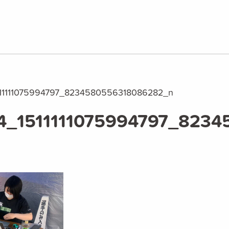
11111075994797_8234580556318086282_n
4_1511111075994797_823